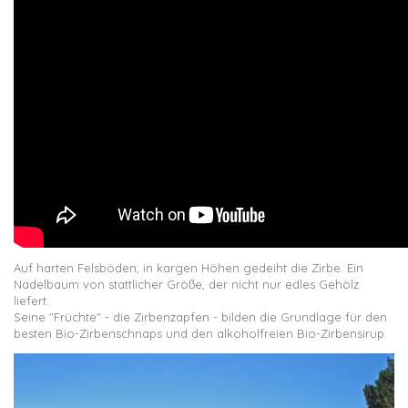
Auf harten Felsböden, in kargen Höhen gedeiht die Zirbe. Ein
Nadelbaum von stattlicher Größe, der nicht nur edles Gehölz
liefert.
Seine "Früchte" - die Zirbenzapfen - bilden die Grundlage für den
besten Bio-Zirbenschnaps und den alkoholfreien Bio-Zirbensirup.