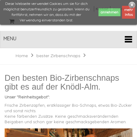
Diese Webseite verwendet Cookies um sie für dich
möglichst benutzerfreundlich zu gestalten. Wenn du
Kontakt
Anmelden
mehr
fortfährst, nehmen wir an, dass du mit der
Infos
Verwendung einverstanden bist.
MENU
Home
bester Zirbenschnaps
Den besten Bio-Zirbenschnaps
gibt es auf der Knödl-Alm.
Unser "Reinheitsgebot":
Frische Zirbenzapfen, erstklassiger Bio-Schnaps, etwas Bio-Zucker
und sonst nichts.
Keine färbenden Zusätze. Keine geschmacksverändernden
Beigaben und schon gar keine geschmacksgebenden Aromen.